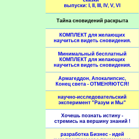
выпуски: I, II, III, IV, V, VI
Тайна сновидений раскрыта
КОМПЛЕКТ для желающих
научиться видеть сновидения.
Минимальный бесплатный
КОМПЛЕКТ для желающих
научиться видеть сновидения.
Армагеддон, Апокалипсис,
Конец света - ОТМЕНЯЮТСЯ!
научно-исследовательский
эксперимент "Разум и Мы"
Хочешь познать истину -
стремись на вершину знаний !
разработка Бизнес - идей