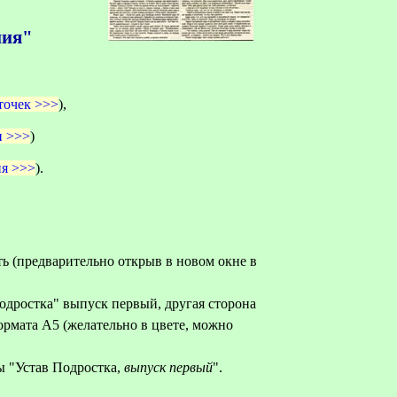
ния"
точек >>>
),
и >>>
)
ия >>>
).
ь (предварительно открыв в новом окне в
Подростка" выпуск первый, другая сторона
ормата А5 (желательно в цвете, можно
ы "Устав Подростка,
выпуск первый
".