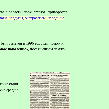
а в области: порч, сглазов, приворотов,
маги, колдуны, экстрасенсы, народные
 был отмечен в 1996 году дипломом и
овое поколение»
, посвящённом памяти
орника были
кие среды".