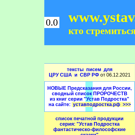
www.ystav
0.0
кто стремиться
тексты писем для
ЦРУ США и СВР РФ
от 06.12.2021
НОВЫЕ Предсказания для России,
сводный список ПРОРОЧЕСТВ
из книг серии "Устав Подростка"
на сайте:
уставподростка.рф >>>
список печатной продукции
серия: "Устав Подростка
фантастическо-философские
сказки"