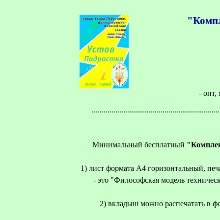
"Компл
- опт
.................................................................
Минимальный бесплатный
"Комплек
1) лист формата А4 горизонтальный, печ
- это "Философская модель техничес
2) вкладыш можно распечатать в ф