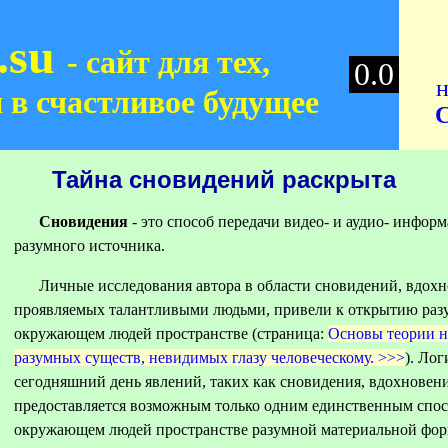
.su
- сайт для тех,
0.0
н
 в счастливое будущее
Тайна сновидений раскрыта
Сновидения
- это способ передачи видео- и аудио- инфор
разумного источника.
Личные исследования автора в области сновидений, вдохно
проявляемых талантливыми людьми, привели к открытию раз
окружающем людей пространстве (страница:
Основы теории н
разумных существ, невидимых глазу человеческому. >>>
). Ло
сегодняшний день явлений, таких как сновидения, вдохновени
предоставляется возможным только одним единственным спос
окружающем людей пространстве разумной материальной фор