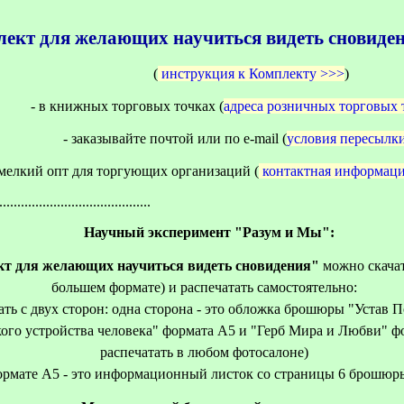
ект для желающих научиться видеть сновиде
(
инструкция к Комплекту >>>
)
- в книжных торговых точках (
адреса розничных торговых 
- заказывайте почтой или по e-mail (
условия пересылк
, мелкий опт для торгующих организаций (
контактная информац
..........................................
Научный эксперимент "Разум и Мы":
т для желающих научиться видеть сновидения"
можно скачат
большем формате) и распечатать самостоятельно:
ать с двух сторон: одна сторона - это обложка брошюры "Устав 
кого устройства человека" формата А5 и "Герб Мира и Любви" ф
распечатать в любом фотосалоне)
ормате А5 - это информационный листок со страницы 6 брошюр