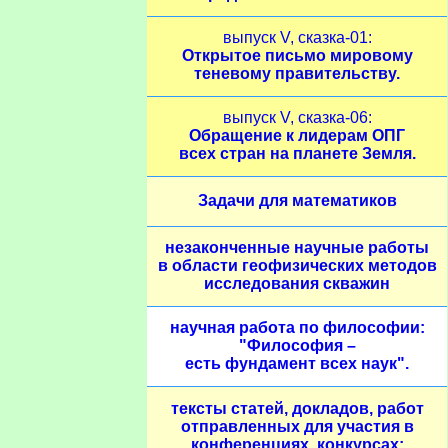
выпуск V, сказка-01:
Открытое письмо мировому
теневому правительству.
выпуск V, сказка-06:
Обращение к лидерам ОПГ
всех стран на планете Земля.
Задачи для математиков
незаконченные научные работы
в области геофизических методов
исследования скважин
научная работа по философии:
"Философия –
есть фундамент всех наук".
тексты статей, докладов, работ
отправленных для участия в
конференциях, конкурсах;