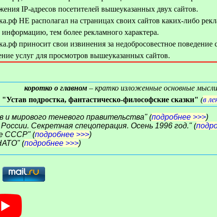
жения IP-адресов посетителей вышеуказанных двух сайтов.
стка.рф НЕ располагал на страницах своих сайтов каких-либо ре
 информацию, тем более рекламного характера.
стка.рф приносит свои извинения за недобросовестное поведение
ение услуг для просмотров вышеуказанных сайтов.
коротко о главном
– кратко изложенные основные мысли 
"Устав подростка, фантастическо-философские сказки"
(
в л
в и мирового теневого правительства" (
подробнее >>>
)
России. Секретная спецоперация. Осень 1996 год." (
подр
е СССР" (
подробнее >>>
)
НАТО" (
подробнее >>>
)